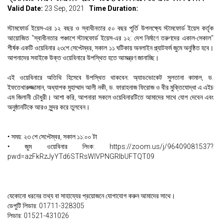
Valid Date:
23 Sep, 2021
Time Duration:
স্টামফোর্ড ইয়েস-এর ১২ বছর ও স্বাধীনতার ৫০ বছর পূর্তি উপলক্ষ্যে স্টামফোর্ড ইয়েস কর্তৃক
আয়োজিত "স্বাধীনতার পঞ্চাশে স্টামফোর্ড ইয়েস-এর ১২: দেশ নির্মাণে তরুণদের একাল-সেকাল"
শীর্ষক একটি ওয়েবিনার ২৩শে সেপ্টেম্বর, সকাল ১১ ঘটিকায় অনলাইন প্ল্যাটফর্ম জুমে অনুষ্ঠিত হবে।
আপনাদের সবাইকে উক্ত ওয়েবিনারে উপস্থিত হতে আমন্ত্রণ জানাচ্ছি।
এই ওয়েবিনারে অতিথি হিসেবে উপস্থিত থাকবেন: অ্যাডভোকেট সুলতানা কামাল, ড.
ইফতেখারুজ্জামান, অধ্যাপক মুহাম্মাদ আলী নকী, ড. ফারাহনাজ ফিরোজ ও বীর মুক্তিযোদ্ধা এ এইচ
এম জিলানী চৌধুরী। আশা করি, আপনারা সকলে ওয়েবিনারটিতে আমাদের সাথে যোগ দেবেন এবং
অনুষ্ঠানটিকে আরও সুন্দর করে তুলবেন।
• সময়: ২৩ শে সেপ্টেম্বর, সকাল ১১:০০ টা
• জুম ওয়েবিনার লিংক:
https://zoom.us/j/96409081537?
pwd=azFkRzJyYTd6STRsWlVPNGRlbUFTQT09
যেকোনো ধরনের তথ্য বা সাহায্যের প্রয়োজনে যোগাযোগ করুন আমাদের সাথে।
ডেপুটি লিডার: 01711-328305
লিডার: 01521-431026