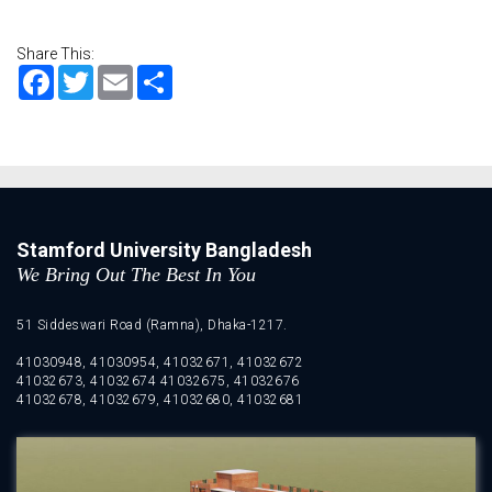
Share This:
Facebook
Twitter
Email
Share
Stamford University Bangladesh
We Bring Out The Best In You
51 Siddeswari Road (Ramna), Dhaka-1217.
41030948, 41030954, 41032671, 41032672
41032673, 41032674 41032675, 41032676
41032678, 41032679, 41032680, 41032681